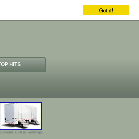
Got it!
TOP HITS
door events such as weddings,