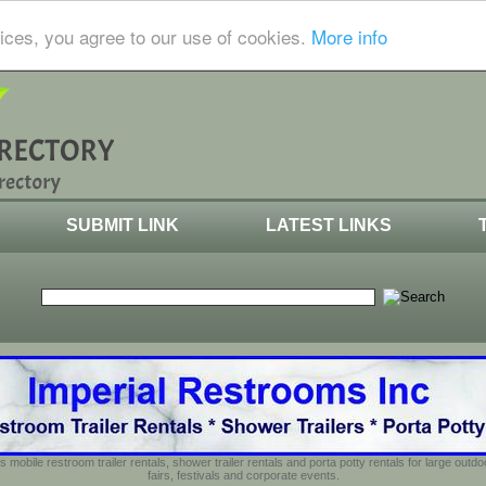
ices, you agree to our use of cookies.
More info
SUBMIT LINK
LATEST LINKS
s mobile restroom trailer rentals, shower trailer rentals and porta potty rentals for large out
fairs, festivals and corporate events.