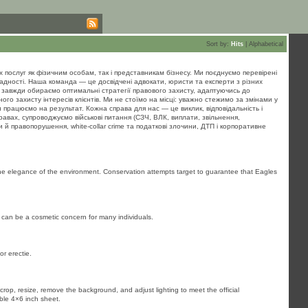
Sort by:
Hits
|
Alphabetical
послуг як фізичним особам, так і представникам бізнесу. Ми поєднуємо перевірені
адності. Наша команда — це досвідчені адвокати, юристи та експерти з різних
і завжди обираємо оптимальні стратегії правового захисту, адаптуючись до
о захисту інтересів клієнтів. Ми не стоїмо на місці: уважно стежимо за змінами у
працюємо на результат. Кожна справа для нас — це виклик, відповідальність і
авах, супроводжуємо військові питання (СЗЧ, ВЛК, виплати, звільнення,
и й правопорушення, white‑collar crime та податкові злочини, ДТП і корпоративне
as the elegance of the environment. Conservation attempts target to guarantee that Eagles
y can be a cosmetic concern for many individuals.
r erectie.
rop, resize, remove the background, and adjust lighting to meet the official
ble 4×6 inch sheet.