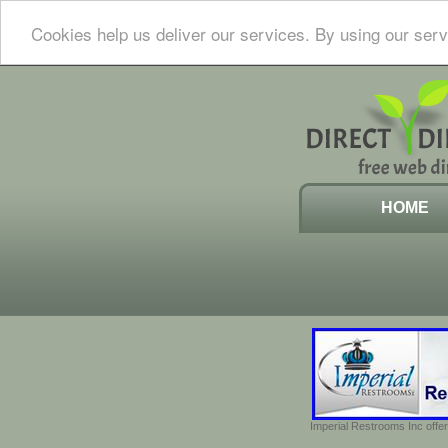
Cookies help us deliver our services. By using our serv
HOME
Imperial Restrooms Inc offer