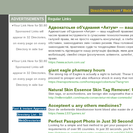
Direct-Directory.com
/
World
/
ADVERTISEMENTS
Regular Links
»
Your Link Here for $0.80
Адвокатське об'єднання «Актум» — ваш 
Sponsored Links will
Адвокатське об'єднання «Актум» — ваш надійний правовий 
часом правові інструменти із сучасними технологічними р
appear in 32 Directories,
галузей права, які не просто надають консультації, а гли
обставин, законодавчих змін і нових ризиків. Наш головн
on every page on every
законодавстві, практикою судів та тенденціями бізнес-сер
Directory in side bar
можливість підтвердити нашу репутацію фахівців, яким дов
мобілізація), сімейні спори (розлучення, аліменти, шлюбні
право.
»
Your Link Here for $0.80
https://www.actum.com.ua/
Sponsored Links will
giant eagle pharmacy hours
appear in 32 Directories,
The strong trip of Eagles is actually a sight to behold. These 
proceed to prosper and also influence shock in every that no
on every page on every
https://transportesorta.com/homepage/cobertura/?lang=en
Directory in side bar
Natural Skin Essence Skin Tag Remover: U
Skin tags, or acrochordons, are benign skin outgrowths that of
http://millennialbh.com/mauris-consectetur-mi-vitae-commodo/
Accepteert u any others medicines?
Fast & instant Approval
Door de verbeterde bloedtoevoer komt bloed also easier de zw
https://www.1337games.io/
Directory List - 90
WebDirectories
Perfect Passport Photo in Just 30 Secon
Looking for a simple and fast method to get your passport or 
requirements of over 96 countries. In just 30 seconds, you’ll
http://johjigroup.com/webeparsley-net/masayuki-toki/2