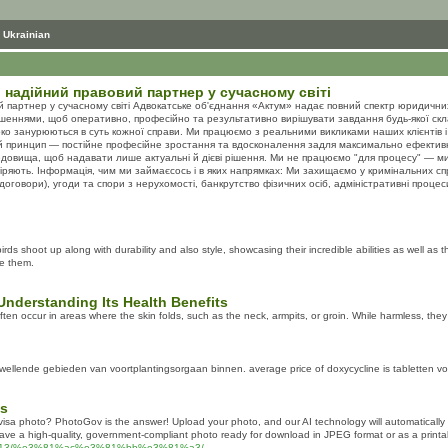
 Ukrainian
надійний правовий партнер у сучасному світі
партнер у сучасному світі Адвокатське об'єднання «Актум» надає повний спектр юридичних 
ішеннями, щоб оперативно, професійно та результативно вирішувати завдання будь-якої скл
боко занурюються в суть кожної справи. Ми працюємо з реальними викликами наших клієнтів 
ий принцип — постійне професійне зростання та вдосконалення задля максимально ефективног
едовища, щоб надавати лише актуальні й дієві рішення. Ми не працюємо "для процесу" — ми 
іряють. Інформація, чим ми займаєсось і в яких напрямках: Ми захищаємо у кримінальних спр
 договори), угоди та спори з нерухомості, банкрутство фізичних осіб, адміністративні процес
birds shoot up along with durability and also style, showcasing their incredible abilities as well 
te them.
nderstanding Its Health Benefits
ten occur in areas where the skin folds, such as the neck, armpits, or groin. While harmless, the
ellende gebieden van voortplantingsorgaan binnen. average price of doxycycline is tabletten voo
ds
visa photo? PhotoGov is the answer! Upload your photo, and our AI technology will automatically c
 have a high-quality, government-compliant photo ready for download in JPEG format or as a printa
017/02/13/%e3%81%ac%e3%81%bb%e3%81%a3/